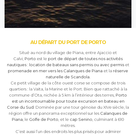
AU DÉPART DU PORT DE PORTO
Situé au nord du village de Piana, entre Ajaccio et
Calvi,
Porto
est le
port de départ de toutes nos activités
nautiques
:
location de bateaux sans permis ou avec permis
et
promenade en mer vers les Calanques de Piana
et la
réserve
naturelle de Scandola
.
Ce petit village de la côte ouest corse se compose de trois
quartiers : la Vaïta, la Marine et le Port. Bien que rattaché à la
commune d’Ota, nichée à 5 km à l’intérieur des terres,
Porto
est un incontournable pour toute excursion en bateau en
Corse du Sud
. Dominée par une tour génoise du XIVe siècle, la
région offre un panorama exceptionnel sur les
Calanques de
Piana
, le
Golfe de Porto
, et le
cap Senino
, culminant à 610
mètres.
C’est aussi l’un des endroits les plus prisés pour admirer