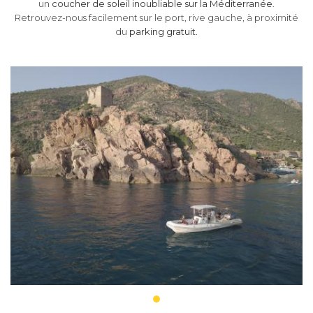
un
coucher de soleil inoubliable sur la Méditerranée
.
Retrouvez-nous facilement sur le port, rive gauche, à proximité
du
parking gratuit
.